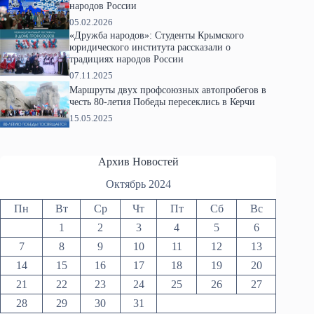
народов России
05.02.2026
«Дружба народов»: Студенты Крымского
юридического института рассказали о
традициях народов России
07.11.2025
Маршруты двух профсоюзных автопробегов в
честь 80-летия Победы пересеклись в Керчи
15.05.2025
Архив Новостей
Октябрь 2024
Пн
Вт
Ср
Чт
Пт
Сб
Вс
1
2
3
4
5
6
7
8
9
10
11
12
13
14
15
16
17
18
19
20
21
22
23
24
25
26
27
28
29
30
31