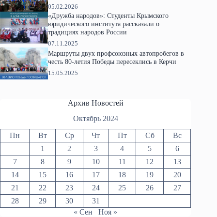
05.02.2026
«Дружба народов»: Студенты Крымского
юридического института рассказали о
традициях народов России
07.11.2025
Маршруты двух профсоюзных автопробегов в
честь 80-летия Победы пересеклись в Керчи
15.05.2025
Архив Новостей
Октябрь 2024
Пн
Вт
Ср
Чт
Пт
Сб
Вс
1
2
3
4
5
6
7
8
9
10
11
12
13
14
15
16
17
18
19
20
21
22
23
24
25
26
27
28
29
30
31
« Сен
Ноя »