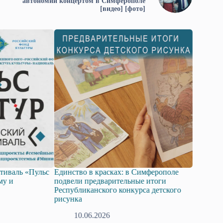
автономии концертом в Симферополе
[видео] [фото]
тиваль «Пульс
Единство в красках: в Симферополе
От госу
му и
подвели предварительные итоги
политики
Республиканского конкурса детского
Масква,
рисунка
26
10.06.2026