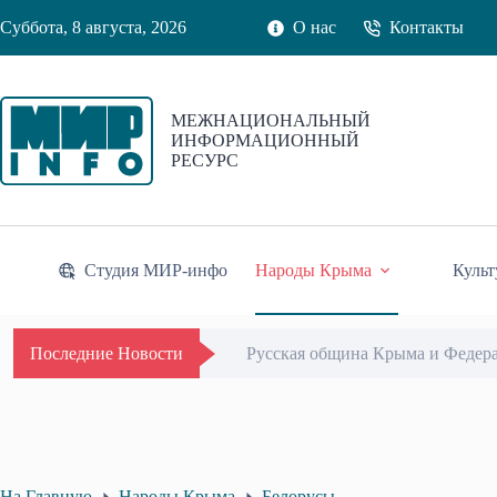
Перейти
Суббота, 8 августа, 2026
О нас
Контакты
к
сути
МЕЖНАЦИОНАЛЬНЫЙ
ИНФОРМАЦИОННЫЙ
РЕСУРС
Студия МИР-инфо
Народы Крыма
Культ
Русская община Крыма и Федер
Последние Новости
На Главную
Народы Крыма
Белорусы