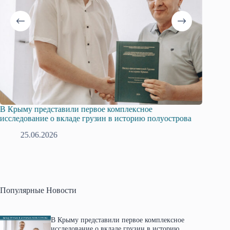
В Крыму представили первое комплексное
Всеросс
исследование о вкладе грузин в историю полуострова
в Крым
25.06.2026
1
Популярные Новости
В Крыму представили первое комплексное
исследование о вкладе грузин в историю