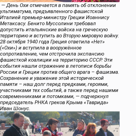
— День Охи отмечается в память об отклонении
ультиматума, предъявленного фашистской
Италией премьер-министру Греции Иоаннису
Метаксасу. Бенито Муссолини требовал
допустить итальянские войска на греческую
территорию и вступить во Вторую мировую войну.
28 октября 1940 года Греция ответила «Нет»
(«Охи») и вступила в вооружённое
сопротивление, чем отстрочила экспансию
фашисткой коалиции на территорию СССР. Эти
события нашли отражение в летописи борьбы
России и Греции против общего врага – фашизма.
Сохранение и уважение этой исторической
памяти – наш долг перед предками, героями,
участниками тех событий, а также перед нашими
современниками и потомками, — подчеркнул
председатель РНКА греков Крыма «Таврида»
Иван Шонус.