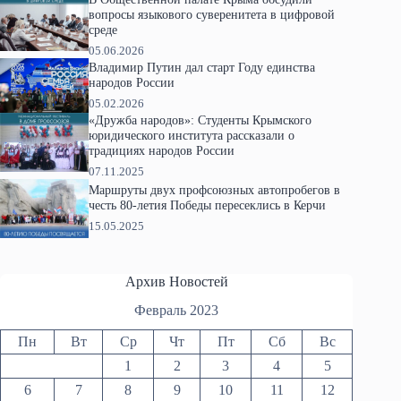
вопросы языкового суверенитета в цифровой
среде
05.06.2026
Владимир Путин дал старт Году единства
народов России
05.02.2026
«Дружба народов»: Студенты Крымского
юридического института рассказали о
традициях народов России
07.11.2025
Маршруты двух профсоюзных автопробегов в
честь 80-летия Победы пересеклись в Керчи
15.05.2025
Архив Новостей
Февраль 2023
Пн
Вт
Ср
Чт
Пт
Сб
Вс
1
2
3
4
5
6
7
8
9
10
11
12