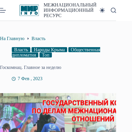
Перейти
МЕЖНАЦИОНАЛЬНЫЙ
к
ИНФОРМАЦИОННЫЙ
сути
РЕСУРС
На Главную
Власть
Власть
Народы Крыма
Общественная
дипломатия
Топ
Госкомнац. Главное за неделю
7 Фев , 2023