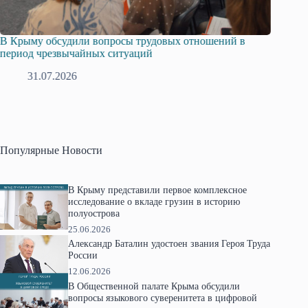
В Крыму обсудили вопросы трудовых отношений в
Русска
период чрезвычайных ситуаций
профсо
31.07.2026
2
Популярные Новости
В Крыму представили первое комплексное
исследование о вкладе грузин в историю
полуострова
25.06.2026
Александр Баталин удостоен звания Героя Труда
России
12.06.2026
В Общественной палате Крыма обсудили
вопросы языкового суверенитета в цифровой