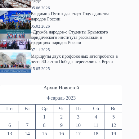
среде
05.06.2026
Владимир Путин дал старт Году единства
народов России
05.02.2026
«Дружба народов»: Студенты Крымского
юридического института рассказали о
традициях народов России
07.11.2025
Маршруты двух профсоюзных автопробегов в
честь 80-летия Победы пересеклись в Керчи
15.05.2025
Архив Новостей
Февраль 2023
Пн
Вт
Ср
Чт
Пт
Сб
Вс
1
2
3
4
5
6
7
8
9
10
11
12
13
14
15
16
17
18
19