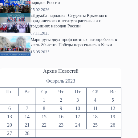
народов России
05.02.2026
«Дружба народов»: Студенты Крымского
юридического института рассказали о
традициях народов России
07.11.2025
Маршруты двух профсоюзных автопробегов в
честь 80-летия Победы пересеклись в Керчи
15.05.2025
Архив Новостей
Февраль 2023
Пн
Вт
Ср
Чт
Пт
Сб
Вс
1
2
3
4
5
6
7
8
9
10
11
12
13
14
15
16
17
18
19
20
21
22
23
24
25
26
27
28