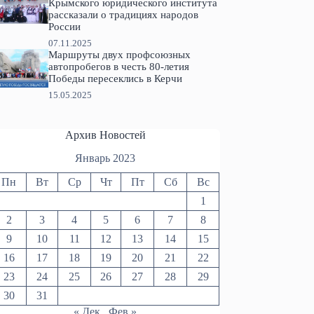
Крымского юридического института
рассказали о традициях народов
России
07.11.2025
Маршруты двух профсоюзных
автопробегов в честь 80-летия
Победы пересеклись в Керчи
15.05.2025
Архив Новостей
Январь 2023
Пн
Вт
Ср
Чт
Пт
Сб
Вс
1
2
3
4
5
6
7
8
9
10
11
12
13
14
15
16
17
18
19
20
21
22
23
24
25
26
27
28
29
30
31
« Дек
Фев »