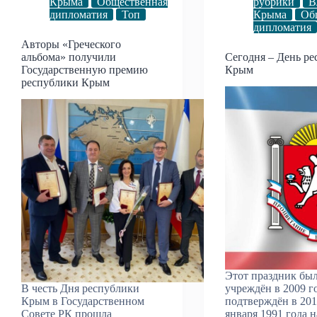
Крыма
Общественная
рубрики
В
дипломатия
Топ
Крыма
Об
дипломатия
Авторы «Греческого
альбома» получили
Сегодня – День р
Государственную премию
Крым
республики Крым
Этот праздник бы
В честь Дня республики
учреждён в 2009 г
Крым в Государственном
подтверждён в 201
Совете РК прошла
января 1991 года н