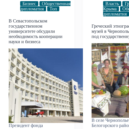
Бизнес
Общественная
Власть
Г
дипломатия
Топ
Крыма
Об
дипломатия
В Севастопольском
государственном
Греческий этногр
университете обсудили
музей в Чернополь
необходимость кооперации
под государствен
науки и бизнеса
В селе Чернополье
Президент фонда
Белогорского рай