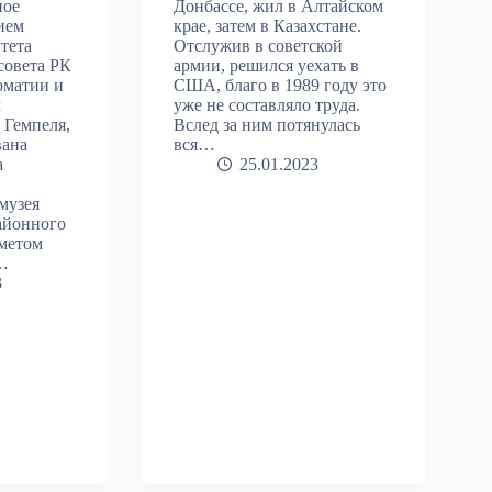
ное
Донбассе, жил в Алтайском
ием
крае, затем в Казахстане.
тета
Отслужив в советской
совета РК
армии, решился уехать в
оматии и
США, благо в 1989 году это
м
уже не составляло труда.
Гемпеля,
Вслед за ним потянулась
вана
вся…
а
25.01.2023
музея
айонного
дметом
а…
3