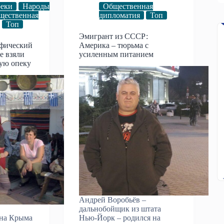
реки
Народы
Общественная
щественная
дипломатия
Топ
Топ
Эмигрант из СССР:
афический
Америка – тюрьма с
е взяли
усиленным питанием
ную опеку
Андрей Воробьёв –
дальнобойщик из штата
она Крыма
Нью-Йорк – родился на