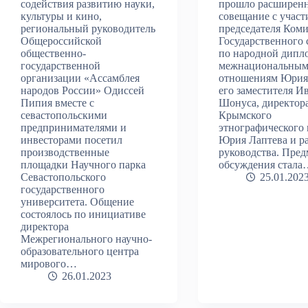
содействия развитию науки,
прошло расширен
культуры и кино,
совещание с участ
региональный руководитель
председателя Коми
Общероссийской
Государственного 
общественно-
по народной дипл
государственной
межнациональны
организации «Ассамблея
отношениям Юрия 
народов России» Одиссей
его заместителя И
Пипия вместе с
Шонуса, директор
севастопольскими
Крымского
предпринимателями и
этнографического 
инвесторами посетил
Юрия Лаптева и р
производственные
руководства. Пре
площадки Научного парка
обсуждения стал
Севастопольского
25.01.202
государственного
университета. Общение
состоялось по инициативе
директора
Межрегионального научно-
образовательного центра
мирового…
26.01.2023