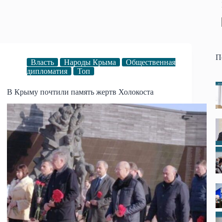
П
Власть
Народы Крыма
Общественная
дипломатия
Топ
В Крыму почтили память жертв Холокоста