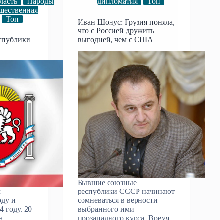
ласть
Народы
дипломатия
Топ
щественная
Топ
Иван Шонус: Грузия поняла,
что с Россией дружить
еспублики
выгодней, чем с США
Бывшие союзные
л
республики СССР начинают
оду и
сомневаться в верности
4 году. 20
выбранного ими
а
прозападного курса. Время