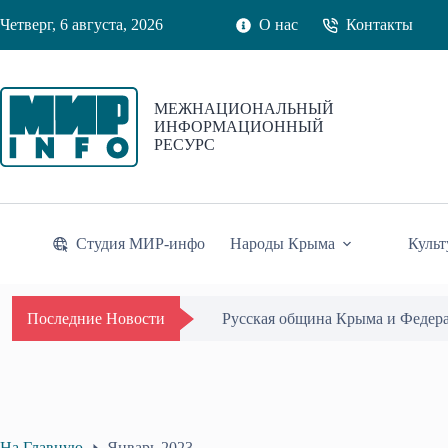
Перейти
Четверг, 6 августа, 2026
О нас
Контакты
к
сути
МЕЖНАЦИОНАЛЬНЫЙ
ИНФОРМАЦИОННЫЙ
РЕСУРС
Студия МИР-инфо
Народы Крыма
Культ
Одиссей Пипия удостоен Почётн
Последние Новости
На Главную
Январь 2023