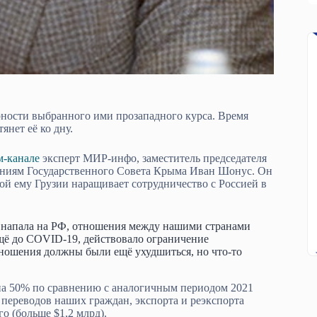
ности выбранного ими прозападного курса. Время
янет её ко дну.
м-канале
эксперт МИР-инфо, заместитель председателя
ниям Государственного Совета Крыма Иван Шонус. Он
ной ему Грузии наращивает сотрудничество с Россией в
и напала на РФ, отношения между нашими странами
ещё до COVID-19, действовало ограничение
тношения должны были ещё ухудшиться, но что-то
 на 50% по сравнению с аналогичным периодом 2021
х переводов наших граждан, экспорта и реэкспорта
го (больше $1,2 млрд).