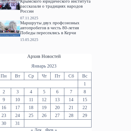
Крымского юридического института
рассказали о традициях народов
России
07.11.2025
Маршруты двух профсоюзных
автопробегов в честь 80-летия
Победы пересеклись в Керчи
15.05.2025
Архив Новостей
Январь 2023
Пн
Вт
Ср
Чт
Пт
Сб
Вс
1
2
3
4
5
6
7
8
9
10
11
12
13
14
15
16
17
18
19
20
21
22
23
24
25
26
27
28
29
30
31
« Дек
Фев »