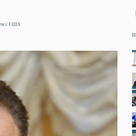
чем с США
П