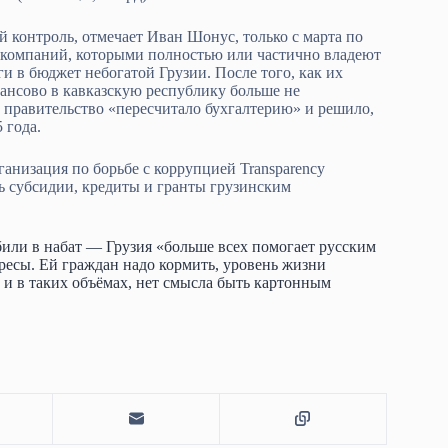
 контроль, отмечает Иван Шонус, только с марта по
ч компаний, которыми полностью или частично владеют
и в бюджет небогатой Грузии. После того, как их
нансово в кавказскую республику больше не
 правительство «пересчитало бухгалтерию» и решило,
 года.
ганизация по борьбе с коррупцией Transparency
ать субсидии, кредиты и гранты грузинским
били в набат — Грузия «больше всех помогает русским
ересы. Ей граждан надо кормить, уровень жизни
ё и в таких объёмах, нет смысла быть картонным