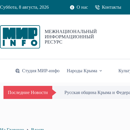
Перейти
Суббота, 8 августа, 2026
О нас
Контакты
к
сути
МЕЖНАЦИОНАЛЬНЫЙ
ИНФОРМАЦИОННЫЙ
РЕСУРС
Студия МИР-инфо
Народы Крыма
Культ
Русская община Крыма и Федер
Последние Новости
На Главную
Власть