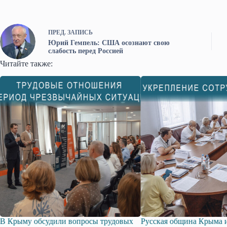
ПРЕД.
ЗАПИСЬ
Юрий Гемпель: США осознают свою
слабость перед Россией
Читайте также:
сы трудовых
Русская община Крыма и Федерация
Одиссей П