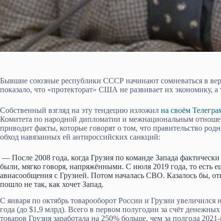
Бывшие союзные республики СССР начинают сомневаться в вер
показало, что «протекторат» США не развивает их экономику, а т
Собственный взгляд на эту тендецию изложил
на своём Телегра
Комитета по народной дипломатии и межнациональным отноше
приводит факты, которые говорят о том, что правительство род
обход навязанных ей антироссийских санкций:
— После 2008 года, когда Грузия по команде Запада фактическ
были, мягко говоря, напряжёнными. С июля 2019 года, то есть 
авиасообщения с Грузией. Потом началась СВО. Казалось бы, о
пошло не так, как хочет Запад.
С января по октябрь товарооборот России и Грузии увеличился
года (до $1,9 млрд). Всего в первом полугодии за счёт денежны
товаров Грузия заработала на 250% больше, чем за полгода 2021-