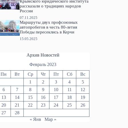
Крымского юридического института
рассказали о традициях народов
России
07.11.2025
Маршруты двух профсоюзных
автопробегов в честь 80-летия
Победы пересеклись в Керчи
15.05.2025
Архив Новостей
Февраль 2023
Пн
Вт
Ср
Чт
Пт
Сб
Вс
1
2
3
4
5
6
7
8
9
10
11
12
13
14
15
16
17
18
19
20
21
22
23
24
25
26
27
28
« Янв
Мар »