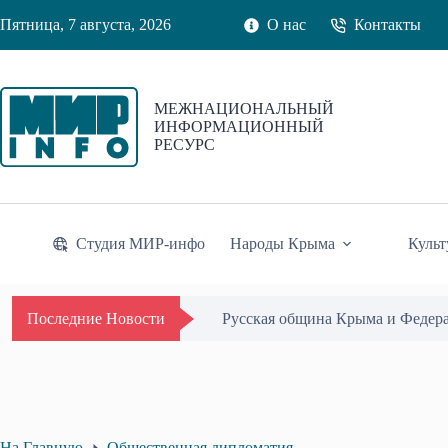
Перейти
Пятница, 7 августа, 2026
О нас
Контакты
к
сути
МЕЖНАЦИОНАЛЬНЫЙ
ИНФОРМАЦИОННЫЙ
РЕСУРС
Студия МИР-инфо
Народы Крыма
Культ
Русская община Крыма и Федер
Последние Новости
На Главную
Общественная дипломатия