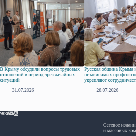
му обсудили вопросы трудовых
Русская община Крыма и Фед
ений в период чрезвычайных
независимых профсоюзов Кр
ций
укрепляют сотрудничество
31.07.2026
28.07.2026
Сетевое издани
и массовых ком