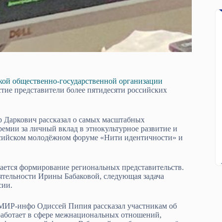
ой общественно-государственной организации
стие представители более пятидесяти российских
р Даркович рассказал о самых масштабных
емии за личный вклад в этнокультурное развитие и
ссийском молодёжном форуме «Нити идентичности» и
шается формирование региональных представительств.
еятельности Ирины Бабаковой, следующая задача
сии.
МИР-инфо Одиссей Пипия рассказал участникам об
работает в сфере межнациональных отношений,