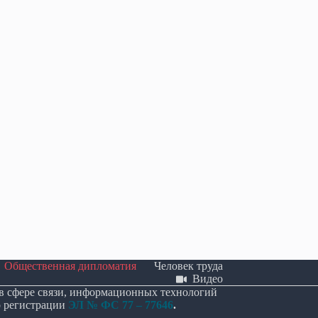
ла в первом чтении
В Крыму представили первое
о поддержке развития
комплексное исследование о вкладе
кусственного интеллекта.
грузин в историю полуострова
26
25.06.2026
Общественная дипломатия
Человек труда
Видео
 в сфере связи, информационных технологий
о регистрации
ЭЛ № ФС 77 – 77646
.