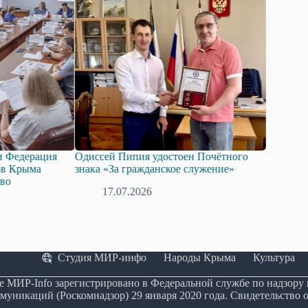
ерация
Одиссей Пипия удостоен Почётного
Госдума приня
ыма
знака «За гражданское служение»
законопроект 
технологий ис
17.07.2026
08.07.20
Студия МИР-инфо
Народы Крыма
Культура
е МИР-Info зарегистрировано в Федеральной службе по надзору
муникаций (Роскомнадзор) 29 января 2020 года. Свидетельство 