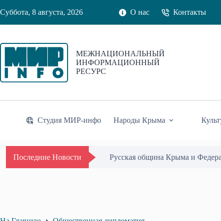
Перейти
Суббота, 8 августа, 2026
О нас
Контакты
к
сути
МЕЖНАЦИОНАЛЬНЫЙ
ИНФОРМАЦИОННЫЙ
РЕСУРС
Студия МИР-инфо
Народы Крыма
Культ
Русская община Крыма и Федер
Последние Новости
На Главную
Общественная дипломатия