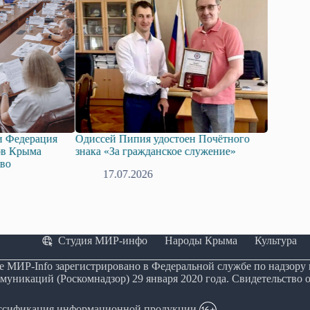
ия
Одиссей Пипия удостоен Почётного
Госдума приняла в
знака «За гражданское служение»
законопроект о по
технологий искусс
17.07.2026
08.07.2026
Студия МИР-инфо
Народы Крыма
Культура
е МИР-Info зарегистрировано в Федеральной службе по надзору
муникаций (Роскомнадзор) 29 января 2020 года. Свидетельство 
ассификация информационной продукции