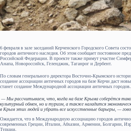
6 февраля в зале заседаний Керченского Городского Совета сос
городов античного наследия. Об этом сообщает постоянное пре
Российской Федерации. В проекте также примут участие Симфер
Анапа, Новороссийск, Геленджик, Таганрог и Дербент.
По словам генерального директора Восточно-Крымского истори
создание ассоциации античных городов на базе Керчи даст нов
станет создание Международной ассоциации античных городов.
— Мы рассчитываем, что, когда на базе Крыма соберётся тако
культурный обмен, но и туризм, а также наладится экономичес
в Крым этих людей и убрать все искусственные барьеры, — гов
Ожидается, что в Международную ассоциацию городов антично
современных Греции, Италии, Абхазии, Армении, Болгарии, Изр
Турции.