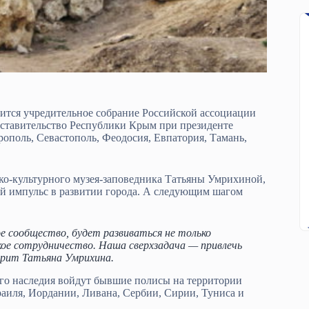
тоится учредительное собрание Российской ассоциации
дставительство Республики Крым при президенте
ополь, Севастополь, Феодосия, Евпатория, Тамань,
ко-культурного музея-заповедника Татьяны Умрихиной,
ый импульс в развитии города. А следующим шагом
е сообщество, будет развиваться не только
кое сотрудничество. Наша сверхзадача — привлечь
орит Татьяна Умрихина.
го наследия войдут бывшие полисы на территории
аиля, Иордании, Ливана, Сербии, Сирии, Туниса и