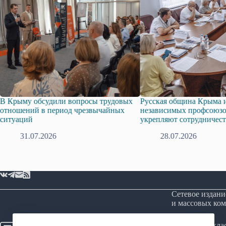
обсудили вопросы трудовых
Русская община Крыма и Федерац
й в период чрезвычайных
независимых профсоюзов Крыма
укрепляют сотрудничество
7.2026
28.07.2026
Сетевое издани
и массовых ком
Возрастная кл