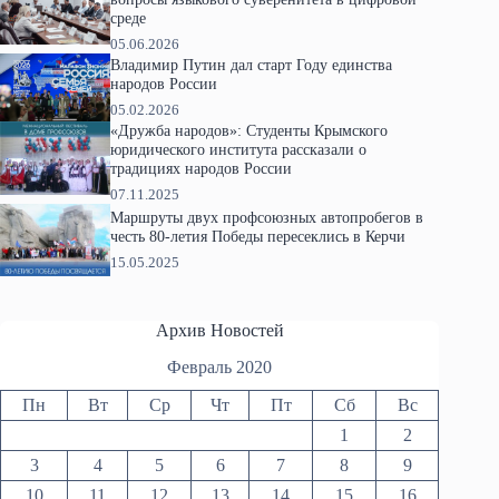
среде
05.06.2026
Владимир Путин дал старт Году единства
народов России
05.02.2026
«Дружба народов»: Студенты Крымского
юридического института рассказали о
традициях народов России
07.11.2025
Маршруты двух профсоюзных автопробегов в
честь 80-летия Победы пересеклись в Керчи
15.05.2025
Архив Новостей
Февраль 2020
Пн
Вт
Ср
Чт
Пт
Сб
Вс
1
2
3
4
5
6
7
8
9
10
11
12
13
14
15
16