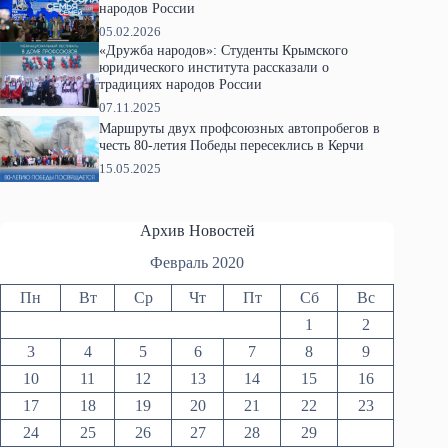
народов России
05.02.2026
«Дружба народов»: Студенты Крымского
юридического института рассказали о
традициях народов России
07.11.2025
Маршруты двух профсоюзных автопробегов в
честь 80-летия Победы пересеклись в Керчи
15.05.2025
Архив Новостей
Февраль 2020
Пн
Вт
Ср
Чт
Пт
Сб
Вс
1
2
3
4
5
6
7
8
9
10
11
12
13
14
15
16
17
18
19
20
21
22
23
24
25
26
27
28
29