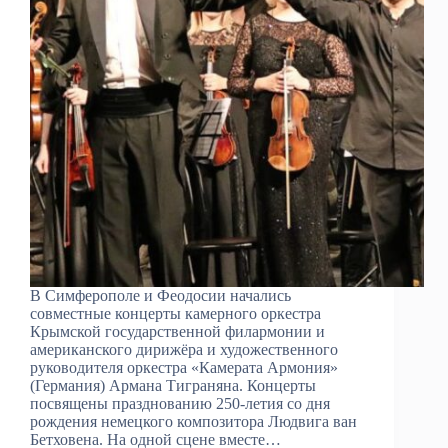
В Симферополе и Феодосии начались
совместные концерты камерного оркестра
Крымской государственной филармонии и
американского дирижёра и художественного
руководителя оркестра «Камерата Армония»
(Германия) Армана Тиграняна. Концерты
посвящены празднованию 250-летия со дня
рождения немецкого композитора Людвига ван
Бетховена. На одной сцене вместе…