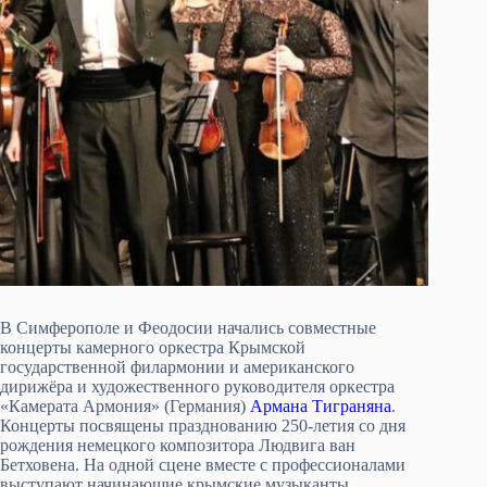
В Симферополе и Феодосии начались совместные
концерты камерного оркестра Крымской
государственной филармонии и американского
дирижёра и художественного руководителя оркестра
«Камерата Армония» (Германия)
Армана Тиграняна
.
Концерты посвящены празднованию 250-летия со дня
рождения немецкого композитора Людвига ван
Бетховена. На одной сцене вместе с профессионалами
выступают начинающие крымские музыканты,