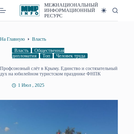
Перейти
МЕЖНАЦИОНАЛЬНЫЙ
к
ИНФОРМАЦИОННЫЙ
сути
РЕСУРС
На Главную
Власть
Власть
Общественная
дипломатия
Топ
Человек труда
Профсоюзный слёт в Крыму. Единство и состязательный
дух на юбилейном туристском празднике ФНПК
1 Июл , 2025