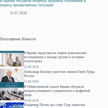
в
Русская община Крыма и Федерация независимых
О
профсоюзов Крыма укрепляют сотрудничество
г
28.07.2026
Популярные Новости
В Крыму представили первое комплексное
исследование о вкладе грузин в историю
полуострова
25.06.2026
Александр Баталин удостоен звания Героя Труда
России
12.06.2026
В Общественной палате Крыма обсудили
вопросы языкового суверенитета в цифровой
среде
05.06.2026
Владимир Путин дал старт Году единства