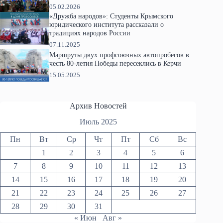
05.02.2026
«Дружба народов»: Студенты Крымского
юридического института рассказали о
традициях народов России
07.11.2025
Маршруты двух профсоюзных автопробегов в
честь 80-летия Победы пересеклись в Керчи
15.05.2025
Архив Новостей
Июль 2025
Пн
Вт
Ср
Чт
Пт
Сб
Вс
1
2
3
4
5
6
7
8
9
10
11
12
13
14
15
16
17
18
19
20
21
22
23
24
25
26
27
28
29
30
31
« Июн
Авг »