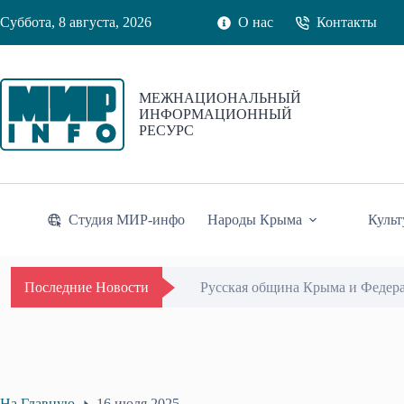
Перейти
Суббота, 8 августа, 2026
О нас
Контакты
к
сути
МЕЖНАЦИОНАЛЬНЫЙ
ИНФОРМАЦИОННЫЙ
РЕСУРС
Студия МИР-инфо
Народы Крыма
Культ
Русская община Крыма и Федер
Последние Новости
На Главную
16 июля 2025