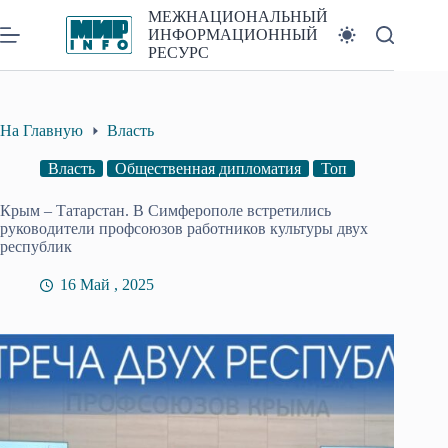
Перейти
МЕЖНАЦИОНАЛЬНЫЙ
к
ИНФОРМАЦИОННЫЙ
сути
РЕСУРС
На Главную
Власть
Власть
Общественная дипломатия
Топ
Крым – Татарстан. В Симферополе встретились
руководители профсоюзов работников культуры двух
республик
16 Май , 2025