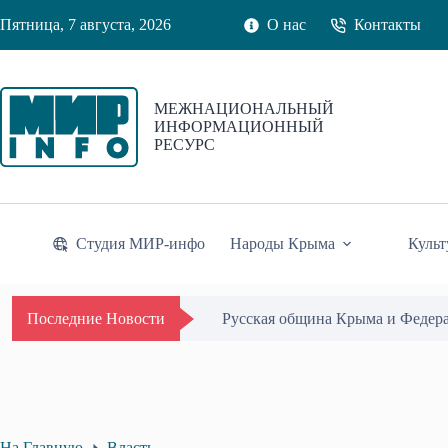
Перейти
Пятница, 7 августа, 2026
О нас
Контакты
к
сути
МЕЖНАЦИОНАЛЬНЫЙ
ИНФОРМАЦИОННЫЙ
РЕСУРС
Студия МИР-инфо
Народы Крыма
Культ
Одиссей Пипия удостоен Почётн
Последние Новости
На Главную
Власть