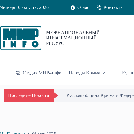
Перейти
Четверг, 6 августа, 2026
О нас
Контакты
к
сути
МЕЖНАЦИОНАЛЬНЫЙ
ИНФОРМАЦИОННЫЙ
РЕСУРС
Студия МИР-инфо
Народы Крыма
Культ
Русская община Крыма и Федер
Последние Новости
На Главную
06 мая 2025