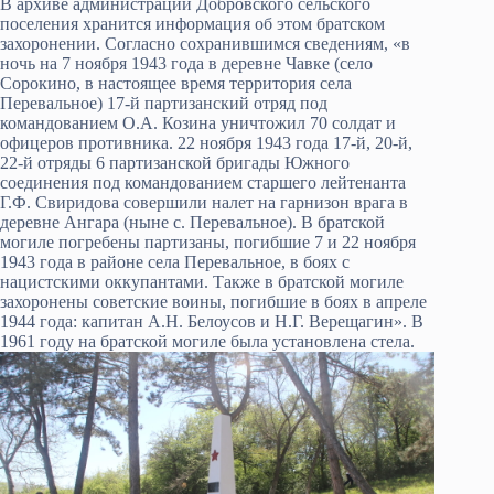
В архиве администрации Добровского сельского
поселения хранится информация об этом братском
захоронении. Согласно сохранившимся сведениям, «в
ночь на 7 ноября 1943 года в деревне Чавке (село
Сорокино, в настоящее время территория села
Перевальное) 17-й партизанский отряд под
командованием О.А. Козина уничтожил 70 солдат и
офицеров противника. 22 ноября 1943 года 17-й, 20-й,
22-й отряды 6 партизанской бригады Южного
соединения под командованием старшего лейтенанта
Г.Ф. Свиридова совершили налет на гарнизон врага в
деревне Ангара (ныне с. Перевальное). В братской
могиле погребены партизаны, погибшие 7 и 22 ноября
1943 года в районе села Перевальное, в боях с
нацистскими оккупантами. Также в братской могиле
захоронены советские воины, погибшие в боях в апреле
1944 года: капитан А.Н. Белоусов и Н.Г. Верещагин». В
1961 году на братской могиле была установлена стела.