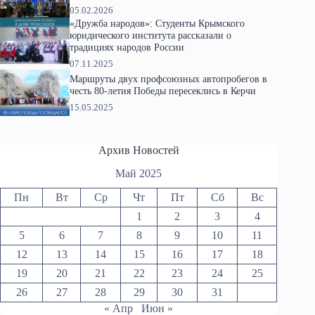
05.02.2026
«Дружба народов»: Студенты Крымского
юридического института рассказали о
традициях народов России
07.11.2025
Маршруты двух профсоюзных автопробегов в
честь 80-летия Победы пересеклись в Керчи
15.05.2025
Архив Новостей
Май 2025
Пн
Вт
Ср
Чт
Пт
Сб
Вс
1
2
3
4
5
6
7
8
9
10
11
12
13
14
15
16
17
18
19
20
21
22
23
24
25
26
27
28
29
30
31
« Апр
Июн »