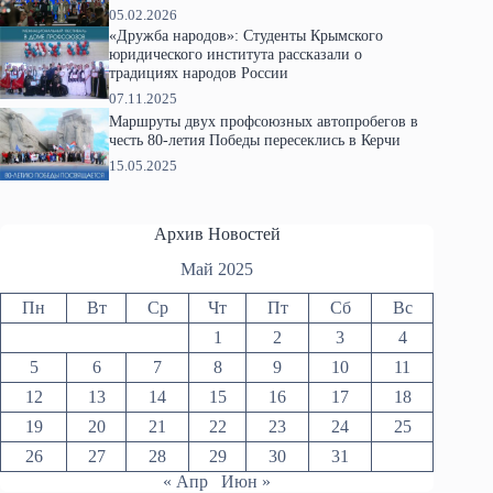
05.02.2026
«Дружба народов»: Студенты Крымского
юридического института рассказали о
традициях народов России
07.11.2025
Маршруты двух профсоюзных автопробегов в
честь 80-летия Победы пересеклись в Керчи
15.05.2025
Архив Новостей
Май 2025
Пн
Вт
Ср
Чт
Пт
Сб
Вс
1
2
3
4
5
6
7
8
9
10
11
12
13
14
15
16
17
18
19
20
21
22
23
24
25
26
27
28
29
30
31
« Апр
Июн »