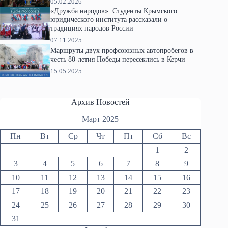
05.02.2026
«Дружба народов»: Студенты Крымского
юридического института рассказали о
традициях народов России
07.11.2025
Маршруты двух профсоюзных автопробегов в
честь 80-летия Победы пересеклись в Керчи
15.05.2025
Архив Новостей
Март 2025
Пн
Вт
Ср
Чт
Пт
Сб
Вс
1
2
3
4
5
6
7
8
9
10
11
12
13
14
15
16
17
18
19
20
21
22
23
24
25
26
27
28
29
30
31