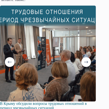
В Крыму обсудили вопросы трудовых отношений в
Русска
период чрезвычайных ситуаций
профсо