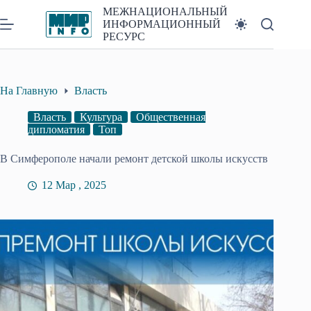
Перейти
МЕЖНАЦИОНАЛЬНЫЙ
к
ИНФОРМАЦИОННЫЙ
сути
РЕСУРС
На Главную
Власть
Власть
Культура
Общественная
дипломатия
Топ
В Симферополе начали ремонт детской школы искусств
12 Мар , 2025