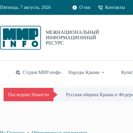
Перейти
Пятница, 7 августа, 2026
О нас
Контакты
к
сути
МЕЖНАЦИОНАЛЬНЫЙ
ИНФОРМАЦИОННЫЙ
РЕСУРС
Студия МИР-инфо
Народы Крыма
Культ
Одиссей Пипия удостоен Почётн
Последние Новости
На Главную
Общественная дипломатия