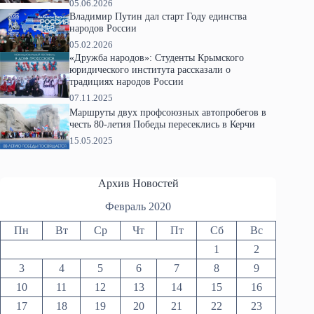
05.06.2026
Владимир Путин дал старт Году единства
народов России
05.02.2026
«Дружба народов»: Студенты Крымского
юридического института рассказали о
традициях народов России
07.11.2025
Маршруты двух профсоюзных автопробегов в
честь 80-летия Победы пересеклись в Керчи
15.05.2025
Архив Новостей
Февраль 2020
Пн
Вт
Ср
Чт
Пт
Сб
Вс
1
2
3
4
5
6
7
8
9
10
11
12
13
14
15
16
17
18
19
20
21
22
23