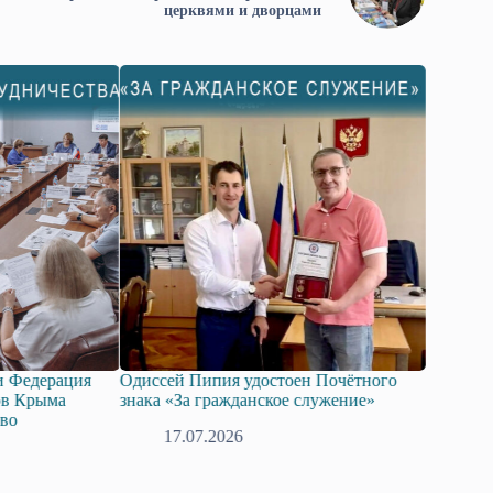
церквями и дворцами
Одиссей Пипия удостоен Почётного
Госдума приняла в п
знака «За гражданское служение»
законопроект о подд
технологий искусств
17.07.2026
08.07.2026