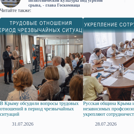
полиэтнической культуры под угрозой
срыва, - глава Госкомнаца
Читайте также:
судили вопросы трудовых
Русская община Крыма и Федерация
в период чрезвычайных
независимых профсоюзов Крыма
укрепляют сотрудничество
2026
28.07.2026