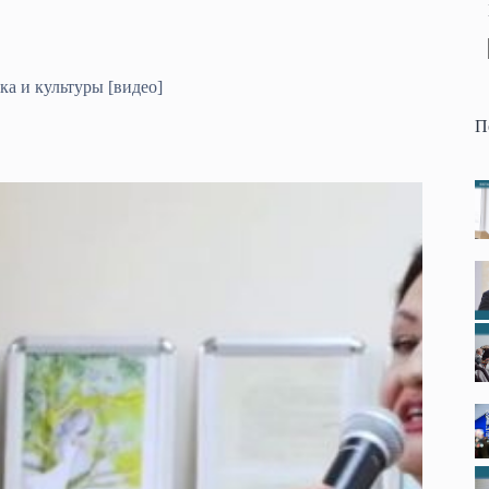
а и культуры [видео]
П