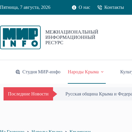
Перейти
Пятница, 7 августа, 2026
О нас
Контакты
к
сути
МЕЖНАЦИОНАЛЬНЫЙ
ИНФОРМАЦИОННЫЙ
РЕСУРС
Студия МИР-инфо
Народы Крыма
Культ
Русская община Крыма и Федер
Последние Новости
На Главную
Народы Крыма
Крымчаки