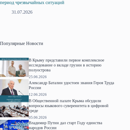
период чрезвычайных ситуаций
профсо
31.07.2026
2
Популярные Новости
В Крыму представили первое комплексное
исследование о вкладе грузин в историю
полуострова
25.06.2026
Александр Баталин удостоен звания Героя Труда
России
12.06.2026
В Общественной палате Крыма обсудили
вопросы языкового суверенитета в цифровой
среде
05.06.2026
Владимир Путин дал старт Году единства
народов России