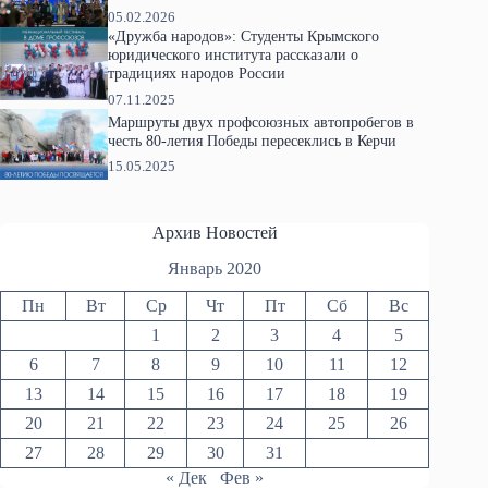
05.02.2026
«Дружба народов»: Студенты Крымского
юридического института рассказали о
традициях народов России
07.11.2025
Маршруты двух профсоюзных автопробегов в
честь 80-летия Победы пересеклись в Керчи
15.05.2025
Архив Новостей
Январь 2020
Пн
Вт
Ср
Чт
Пт
Сб
Вс
1
2
3
4
5
6
7
8
9
10
11
12
13
14
15
16
17
18
19
20
21
22
23
24
25
26
27
28
29
30
31
« Дек
Фев »