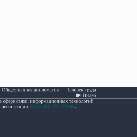
Общественная дипломатия
Человек труда
Видео
 в сфере связи, информационных технологий
о регистрации
ЭЛ № ФС 77 – 77646
.