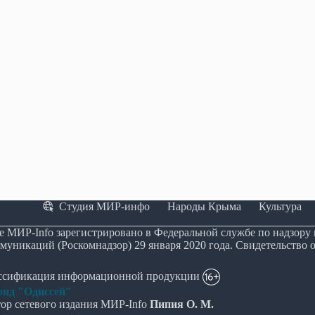
Студия МИР-инфо
Народы Крыма
Культура
е МИР-Info зарегистрировано в Федеральной службе по надзору
муникаций (Роскомнадзор) 29 января 2020 года. Свидетельство 
ассификация информационной продукции
нд "Одиссей"
ор сетевого издания МИР-Info
Пипия О. М.