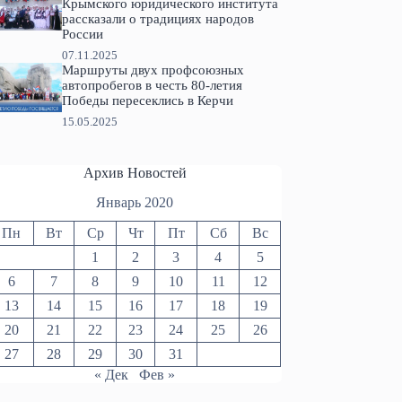
Крымского юридического института
рассказали о традициях народов
России
07.11.2025
Маршруты двух профсоюзных
автопробегов в честь 80-летия
Победы пересеклись в Керчи
15.05.2025
Архив Новостей
Январь 2020
Пн
Вт
Ср
Чт
Пт
Сб
Вс
1
2
3
4
5
6
7
8
9
10
11
12
13
14
15
16
17
18
19
20
21
22
23
24
25
26
27
28
29
30
31
« Дек
Фев »