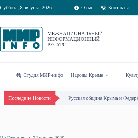
Перейти
Суббота, 8 августа, 2026
О нас
Контакты
к
сути
МЕЖНАЦИОНАЛЬНЫЙ
ИНФОРМАЦИОННЫЙ
РЕСУРС
Студия МИР-инфо
Народы Крыма
Культ
Русская община Крыма и Федер
Последние Новости
На Главную
23 января 2020