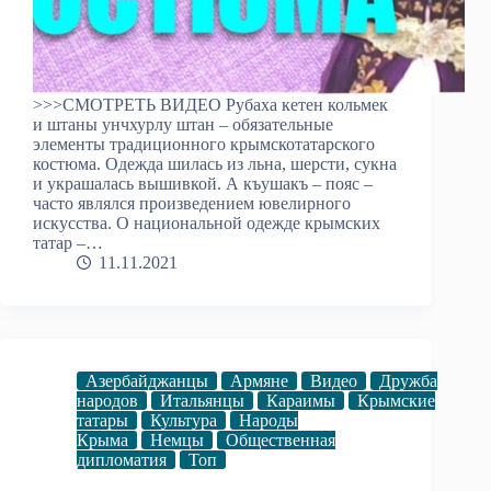
>>>СМОТРЕТЬ ВИДЕО Рубаха кетен кольмек
и штаны унчхурлу штан – обязательные
элементы традиционного крымскотатарского
костюма. Одежда шилась из льна, шерсти, сукна
и украшалась вышивкой. А къушакъ – пояс –
часто являлся произведением ювелирного
искусства. О национальной одежде крымских
татар –…
11.11.2021
Азербайджанцы
Армяне
Видео
Дружба
народов
Итальянцы
Караимы
Крымские
татары
Культура
Народы
Крыма
Немцы
Общественная
дипломатия
Топ