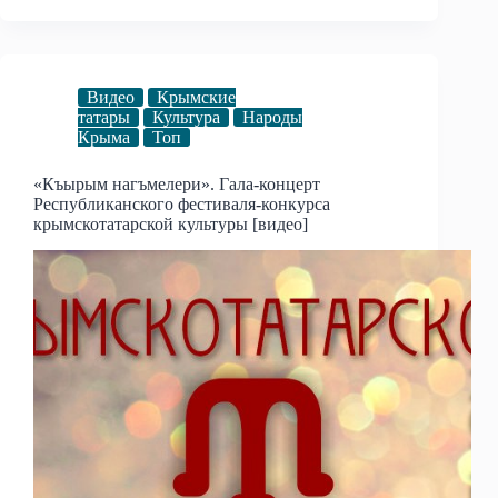
Видео
Крымские
татары
Культура
Народы
Крыма
Топ
«Къырым нагъмелери». Гала-концерт
Республиканского фестиваля-конкурса
крымскотатарской культуры [видео]