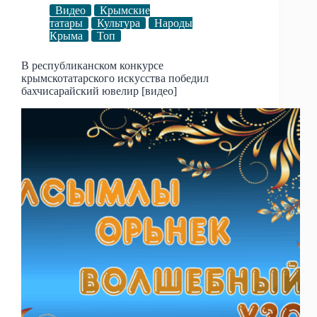
Видео
Крымские
татары
Культура
Народы
Крыма
Топ
В республиканском конкурсе
крымскотатарского искусства победил
бахчисарайский ювелир [видео]