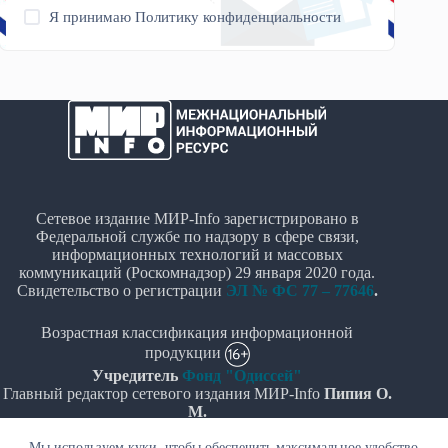
Я принимаю
Политику конфиденциальности
Сетевое издание МИР-Info зарегистрировано в
Федеральной службе по надзору в сфере связи,
информационных технологий и массовых
коммуникаций (Роскомнадзор) 29 января 2020 года.
Свидетельство о регистрации
ЭЛ № ФС 77 – 77646
.
Возрастная классификация информационной
продукции
Учредитель
Фонд "Одиссей"
Главный редактор сетевого издания МИР-Info
Пипия О.
М.
Мы используем куки, чтобы обеспечить максимальное удобство