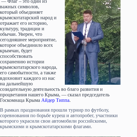
— Флаг – это один из
важных символов,
который объединяет
крымскотатарский народ и
отражает его историю,
культуру, традиции и
обычаи. Уверен, что
сегодняшнее мероприятие,
которое объединило всех
крымчан, будет
способствовать
сохранению истории
крымскотатарского народа,
его самобытности, а также
вдохновит каждого из нас
на дальнейшую
созидательную деятельность во благо развития и
процветания нашего Крыма, — сказал председатель
Госкомнаца Крыма
Айдер Типпа
.
В рамках празднования прошли турнир по футболу,
соревнования по борьбе куреш и автопробег, участники
которого украсили свои автомобили российскими,
крымскими и крымскотатарскими флагами.