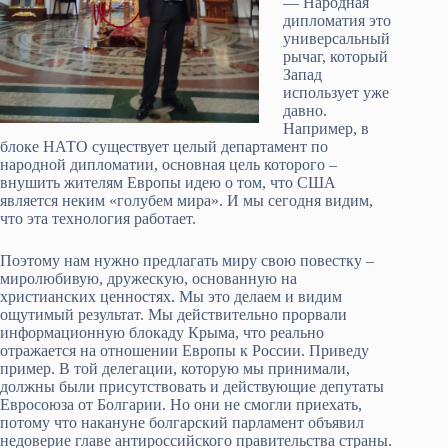
— Народная
дипломатия это
универсальный
рычаг, который
Запад
использует уже
давно.
Например, в
блоке НАТО существует целый департамент по
народной дипломатии, основная цель которого –
внушить жителям Европы идею о том, что США
является неким «голубем мира». И мы сегодня видим,
что эта технология работает.
Поэтому нам нужно предлагать миру свою повестку –
миролюбивую, дружескую, основанную на
христианских ценностях. Мы это делаем и видим
ощутимый результат. Мы действительно прорвали
информационную блокаду Крыма, что реально
отражается на отношении Европы к России. Приведу
пример. В той делегации, которую мы принимали,
должны были присутствовать и действующие депутаты
Евросоюза от Болгарии. Но они не смогли приехать,
потому что накануне болгарский парламент объявил
недоверие главе антироссийского правительства страны.