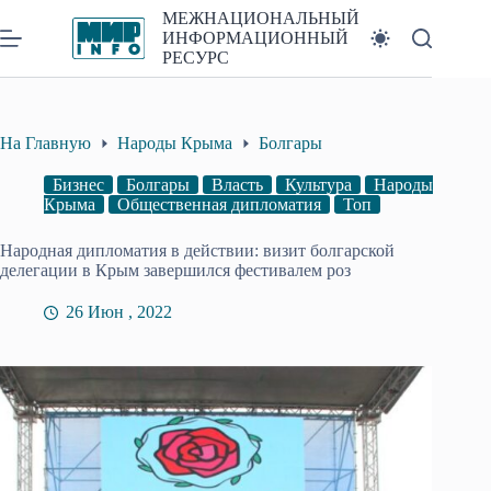
Перейти
МЕЖНАЦИОНАЛЬНЫЙ
к
ИНФОРМАЦИОННЫЙ
сути
РЕСУРС
На Главную
Народы Крыма
Болгары
Бизнес
Болгары
Власть
Культура
Народы
Крыма
Общественная дипломатия
Топ
Народная дипломатия в действии: визит болгарской
делегации в Крым завершился фестивалем роз
26 Июн , 2022