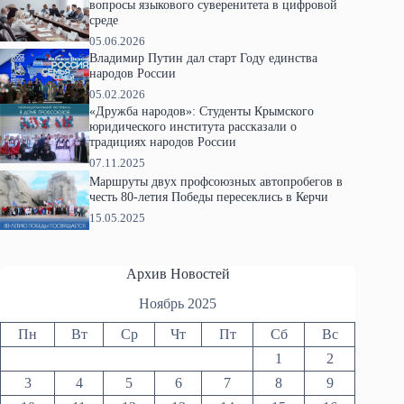
вопросы языкового суверенитета в цифровой
среде
05.06.2026
Владимир Путин дал старт Году единства
народов России
05.02.2026
«Дружба народов»: Студенты Крымского
юридического института рассказали о
традициях народов России
07.11.2025
Маршруты двух профсоюзных автопробегов в
честь 80-летия Победы пересеклись в Керчи
15.05.2025
Архив Новостей
Ноябрь 2025
Пн
Вт
Ср
Чт
Пт
Сб
Вс
1
2
3
4
5
6
7
8
9