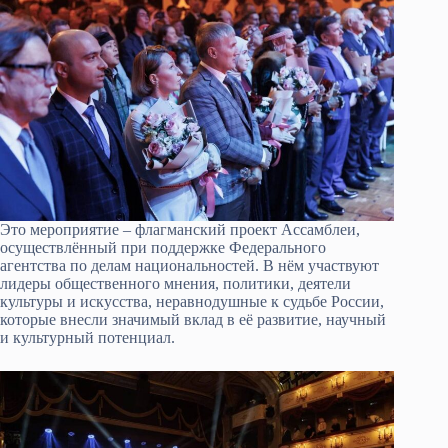
Это мероприятие – флагманский проект Ассамблеи,
осуществлённый при поддержке Федерального
агентства по делам национальностей. В нём участвуют
лидеры общественного мнения, политики, деятели
культуры и искусства, неравнодушные к судьбе России,
которые внесли значимый вклад в её развитие, научный
и культурный потенциал.