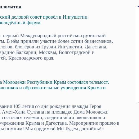
пломатия
ский деловой совет провёл в Ингушетии
молодёжный форум
л первый Международный российско-грузинский
. В нём приняли участие более сотни бизнесменов,
ологов, блогеров из Грузии Ингушетии, Дагестана,
ардино-Балкарии, Москвы, Волгоградской и
ей, Краснодарского края.
а Молодежи Республики Крым состоялся телемост,
льников и образовательные учреждения Крыма и
вания 105-летия со дня рождения дважды Героя
а Амет-Хана Султана на площадке Дома Молодежи
состоялся телемост, соединивший школьников и
учреждения Крыма и Дагестана. Мероприятие прошло в
Мы помним! Мы гордимся! Мы будем достойны!»