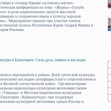
ктября в столице Крыма состоялась научно-
тическая конференция на тему: «Журнал «Голубь
са» и роль национальных средств массовой
рмации в сохранении языка и культур народов
сии». Мероприятие прошло при участии членов
ественной палаты Республики Крым Андрея Ишина и
гория Рикмана.
льтуры в Евпатории: Сила духа, память и наследие
оялись мероприятия в рамках Дней греческой культуры,
оическому наследию антифашистского сопротивления и
 в Великой отечественной войне. Организаторами
альная национально-культурная автономия греков
 «Таврида» и Местная национально-культурная
в Евпатории «Керкинитида» при поддержке
онально-культурной автономии греков России и