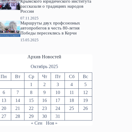
Крымского юридического института
рассказали о традициях народов
России
07.11.2025
Маршруты двух профсоюзных
автопробегов в честь 80-летия
Победы пересеклись в Керчи
15.05.2025
Архив Новостей
Октябрь 2025
Пн
Вт
Ср
Чт
Пт
Сб
Вс
1
2
3
4
5
6
7
8
9
10
11
12
13
14
15
16
17
18
19
20
21
22
23
24
25
26
27
28
29
30
31
« Сен
Ноя »