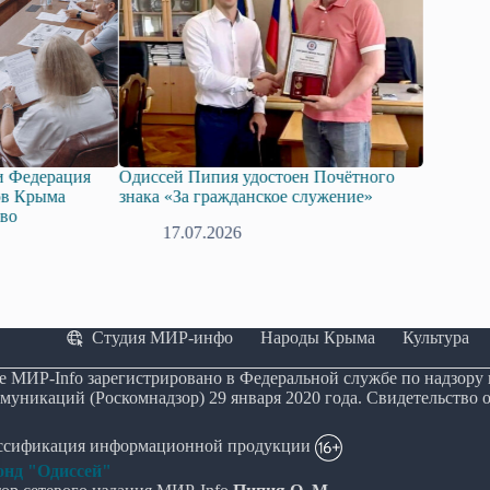
Одиссей Пипия удостоен Почётного
Госдума приняла в п
знака «За гражданское служение»
законопроект о подд
технологий искусств
17.07.2026
08.07.2026
Студия МИР-инфо
Народы Крыма
Культура
е МИР-Info зарегистрировано в Федеральной службе по надзору
муникаций (Роскомнадзор) 29 января 2020 года. Свидетельство 
ассификация информационной продукции
нд "Одиссей"