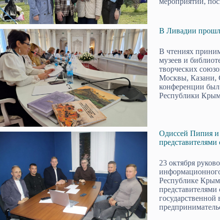
мероприятий, пос
В Ливадии прошл
В чтениях приним
музеев и библиот
творческих союзо
Москвы, Казани, 
конференции был 
Республики Крым
Одиссей Пипия и 
представителями
23 октября руков
информационного
Республике Крым
представителями 
государственной 
предпринимательс