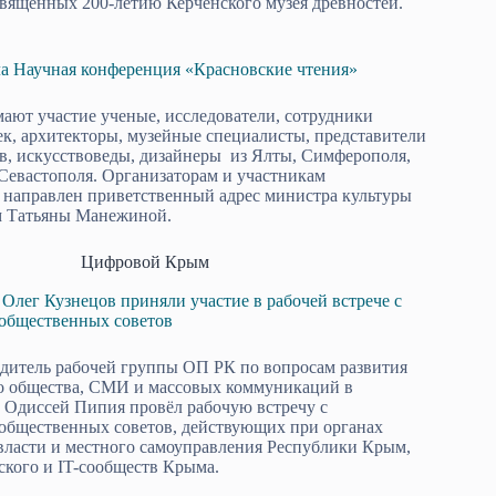
вященных 200-летию Керченского музея древностей.
а Научная конференция «Красновские чтения»
ают участие ученые, исследователи, сотрудники
ек, архитекторы, музейные специалисты, представители
в, искусствоведы, дизайнеры из Ялты, Симферополя,
Севастополя. Организаторам и участникам
направлен приветственный адрес министра культуры
 Татьяны Манежиной.
Цифровой Крым
Олег Кузнецов приняли участие в рабочей встрече с
 общественных советов
одитель рабочей группы ОП РК по вопросам развития
 общества, СМИ и массовых коммуникаций в
 Одиссей Пипия провёл рабочую встречу с
общественных советов, действующих при органах
власти и местного самоуправления Республики Крым,
кого и IT-сообществ Крыма.