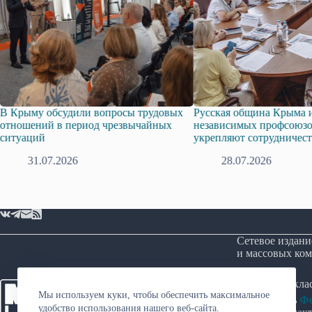
судили вопросы трудовых
Русская община Крыма и Федерация
в период чрезвычайных
независимых профсоюзов Крыма
укрепляют сотрудничество
2026
28.07.2026
Сетевое издани
и массовых ком
Возрастная кл
Мы используем куки, чтобы обеспечить максимальное
Учредитель
Фо
удобство использования нашего веб-сайта.