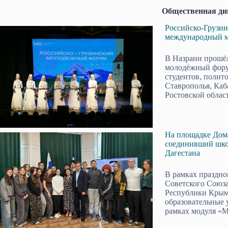
Общественная ди
Российско-Грузин
международный 
В Назрани прошё
молодёжный форум
студентов, полит
Ставрополья, Каб
Ростовской област
На площадке Дом
соединивший шко
Дагестана
В рамках праздно
Советского Союз
Республики Крым 
образовательные 
рамках модуля «