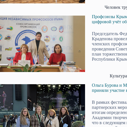
Человек тр
Профсоюзы Крыма 
цифровой учёт о
Председатель Фе
Краденова провел
членских профсою
проведения Сове
план торжествен
Республики Крым,
Культура
Ольга Бурова и 
приняли участие 
В рамках фестива
партнерских меро
итогам определен
Академии творчес
что в следующем 