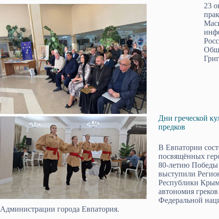
23 о
прак
Маси
инфо
Рос
Общ
Гри
Дни греческой ку
предков
В Евпатории сост
посвящённых гер
80-летию Победы
выступили Регион
Республики Крым
автономия греко
Федеральной наци
Администрации города Евпатория.