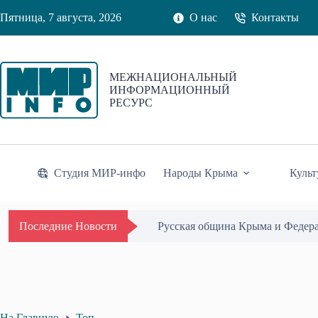
Перейти
Пятница, 7 августа, 2026
О нас
Контакты
к
сути
МЕЖНАЦИОНАЛЬНЫЙ
ИНФОРМАЦИОННЫЙ
РЕСУРС
Студия МИР-инфо
Народы Крыма
Культ
Русская община Крыма и Федер
Последние Новости
На Главную
Топ