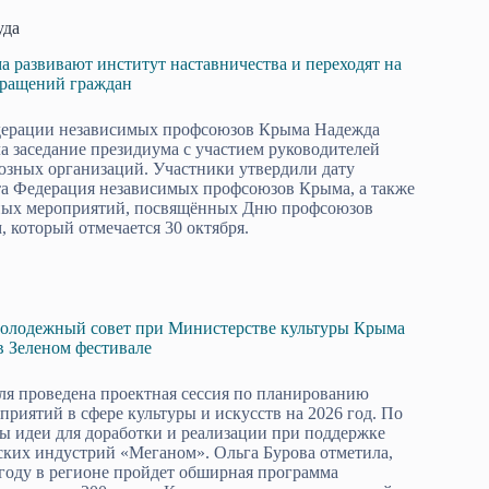
уда
развивают институт наставничества и переходят на
бращений граждан
дерации независимых профсоюзов Крыма Надежда
а заседание президиума с участием руководителей
зных организаций. Участники утвердили дату
та Федерация независимых профсоюзов Крыма, а также
ных мероприятий, посвящённых Дню профсоюзов
 который отмечается 30 октября.
Молодежный совет при Министерстве культуры Крыма
в Зеленом фестивале
ля проведена проектная сессия по планированию
приятий в сфере культуры и искусств на 2026 год. По
ы идеи для доработки и реализации при поддержке
ких индустрий «Меганом». Ольга Бурова отметила,
году в регионе пройдет обширная программа