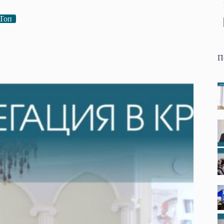
Топ
П