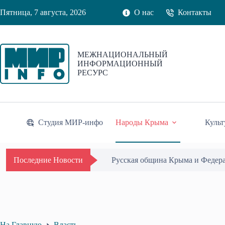
Перейти
Пятница, 7 августа, 2026
О нас
Контакты
к
сути
МЕЖНАЦИОНАЛЬНЫЙ
ИНФОРМАЦИОННЫЙ
РЕСУРС
Студия МИР-инфо
Народы Крыма
Культ
Одиссей Пипия удостоен Почётн
Последние Новости
На Главную
Власть