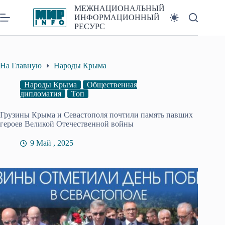
Перейти
МЕЖНАЦИОНАЛЬНЫЙ
к
ИНФОРМАЦИОННЫЙ
сути
РЕСУРС
На Главную
Народы Крыма
Народы Крыма
Общественная
дипломатия
Топ
Грузины Крыма и Севастополя почтили память павших
героев Великой Отечественной войны
9 Май , 2025