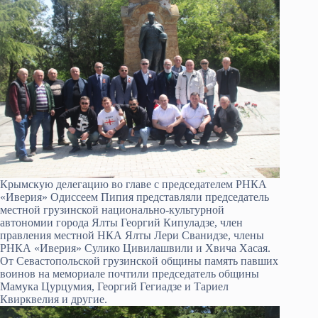
Крымскую делегацию во главе с председателем РНКА
«Иверия» Одиссеем Пипия представляли председатель
местной грузинской национально-культурной
автономии города Ялты Георгий Кипуладзе, член
правления местной НКА Ялты Лери Сванидзе, члены
РНКА «Иверия» Сулико Цивилашвили и Хвича Хасая.
От Севастопольской грузинской общины память павших
воинов на мемориале почтили председатель общины
Мамука Цурцумия, Георгий Гегиадзе и Тариел
Квирквелия и другие.