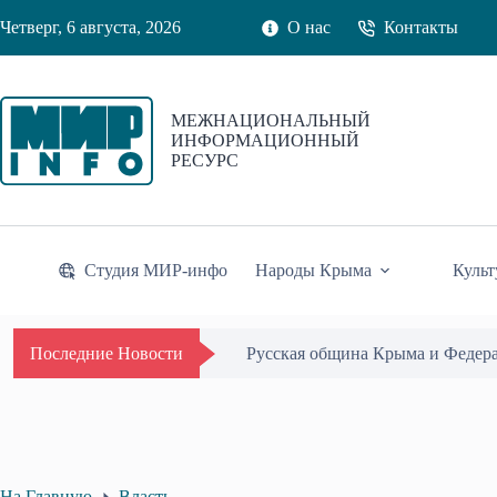
Перейти
Четверг, 6 августа, 2026
О нас
Контакты
к
сути
МЕЖНАЦИОНАЛЬНЫЙ
ИНФОРМАЦИОННЫЙ
РЕСУРС
Студия МИР-инфо
Народы Крыма
Культ
Одиссей Пипия удостоен Почётн
Последние Новости
На Главную
Власть