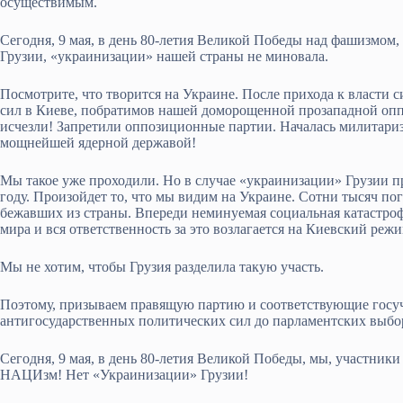
осуществимым.
Сегодня, 9 мая, в день 80-летия Великой Победы над фашизмом,
Грузии, «украинизации» нашей страны не миновала.
Посмотрите, что творится на Украине. После прихода к власти
сил в Киеве, побратимов нашей доморощенной прозападной опп
исчезли! Запретили оппозиционные партии. Началась милитариз
мощнейшей ядерной державой!
Мы такое уже проходили. Но в случае «украинизации» Грузии пр
году. Произойдет то, что мы видим на Украине. Сотни тысяч п
бежавших из страны. Впереди неминуемая социальная катастроф
мира и вся ответственность за это возлагается на Киевский режи
Мы не хотим, чтобы Грузия разделила такую участь.
Поэтому, призываем правящую партию и соответствующие госуч
антигосударственных политических сил до парламентских выбор
Сегодня, 9 мая, в день 80-летия Великой Победы, мы, участники
НАЦИзм! Нет «Украинизации» Грузии!