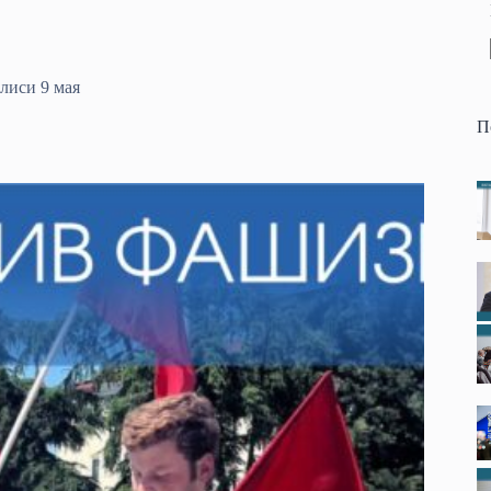
лиси 9 мая
П