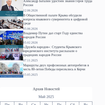
Александр Баталин удостоен звания Героя Труда
России
12.06.2026
В Общественной палате Крыма обсудили
вопросы языкового суверенитета в цифровой
среде
05.06.2026
Владимир Путин дал старт Году единства
народов России
05.02.2026
«Дружба народов»: Студенты Крымского
юридического института рассказали о
традициях народов России
07.11.2025
Маршруты двух профсоюзных автопробегов в
честь 80-летия Победы пересеклись в Керчи
15.05.2025
Архив Новостей
Май 2025
Пн
Вт
Ср
Чт
Пт
Сб
Вс