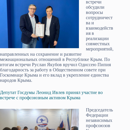
встречи
обсудили
вопросы
сотрудничест
ва и
взаимодейств
ия в
реализации
совместных
мероприятий,
направленных на сохранение и развитие
межнациональных отношений в Республике Крым. По
итогам встречи Руслан Якубов вручил Одиссею Пипия
благодарность за работу в Общественном совете при
Госкомнаце Крыма и его вклад в укреп­ление единства
народов Крыма.
Депутат Госдумы Леонид Ивлев принял участие во
встрече с профсоюзным активом Крыма
Председатель
Федерации
независимых
профсоюзов