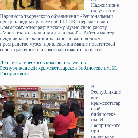
Наджимидин
ов, участник
Народного творческого объединения «Региональный
центр народных ремесел «ОРЬНЕК» передал в дар
Крымскому этнографическому музею свою работу
«Мастерская с кувшинами и посудой». Работы мастера
неоднократно экспонировались в выставочном
пространстве музея, привлекая внимание посетителей
своей красочность и яркостью сюжетных образов.
День исторического события проведен в
Республиканской крымскотатарской библиотеке им. И.
Гаспринского
В
Республиканс
кой
крымскотатар
ской
библиотеке
им. И.
Гаспринского
при
поддержке