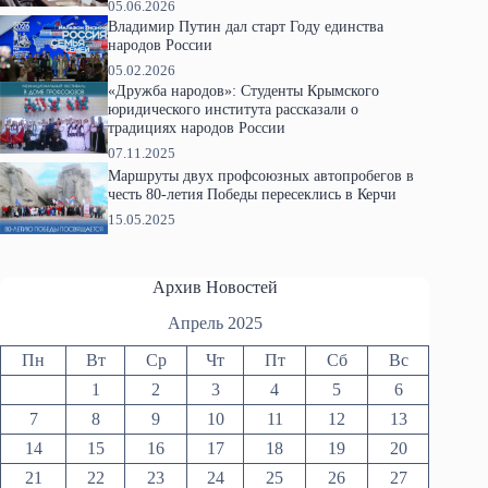
05.06.2026
Владимир Путин дал старт Году единства
народов России
05.02.2026
«Дружба народов»: Студенты Крымского
юридического института рассказали о
традициях народов России
07.11.2025
Маршруты двух профсоюзных автопробегов в
честь 80-летия Победы пересеклись в Керчи
15.05.2025
Архив Новостей
Апрель 2025
Пн
Вт
Ср
Чт
Пт
Сб
Вс
1
2
3
4
5
6
7
8
9
10
11
12
13
14
15
16
17
18
19
20
21
22
23
24
25
26
27