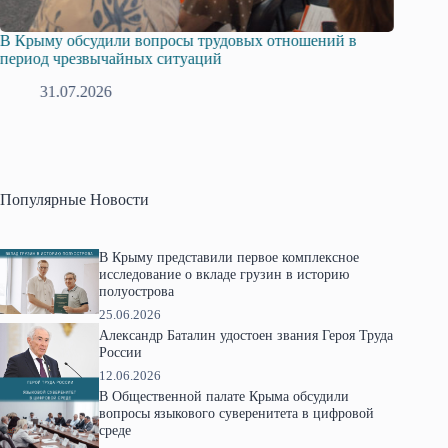
ыму обсудили вопросы трудовых отношений в
Русская общ
од чрезвычайных ситуаций
профсоюзов 
31.07.2026
28.07.2
Популярные Новости
В Крыму представили первое комплексное
исследование о вкладе грузин в историю
полуострова
25.06.2026
Александр Баталин удостоен звания Героя Труда
России
12.06.2026
В Общественной палате Крыма обсудили
вопросы языкового суверенитета в цифровой
среде