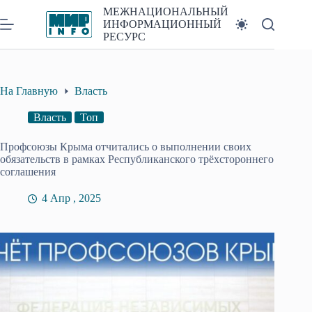
Перейти
МЕЖНАЦИОНАЛЬНЫЙ
к
ИНФОРМАЦИОННЫЙ
сути
РЕСУРС
На Главную
Власть
Власть
Топ
Профсоюзы Крыма отчитались о выполнении своих
обязательств в рамках Республиканского трёхстороннего
соглашения
4 Апр , 2025