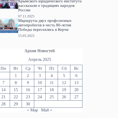
Крымского юридического института
рассказали о традициях народов
России
07.11.2025
Маршруты двух профсоюзных
автопробегов в честь 80-летия
Победы пересеклись в Керчи
15.05.2025
Архив Новостей
Апрель 2025
Пн
Вт
Ср
Чт
Пт
Сб
Вс
1
2
3
4
5
6
7
8
9
10
11
12
13
14
15
16
17
18
19
20
21
22
23
24
25
26
27
28
29
30
« Мар
Май »