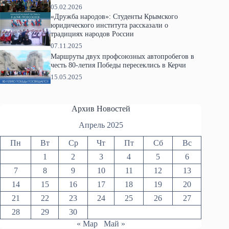
05.02.2026
«Дружба народов»: Студенты Крымского
юридического института рассказали о
традициях народов России
07.11.2025
Маршруты двух профсоюзных автопробегов в
честь 80-летия Победы пересеклись в Керчи
15.05.2025
Архив Новостей
Апрель 2025
Пн
Вт
Ср
Чт
Пт
Сб
Вс
1
2
3
4
5
6
7
8
9
10
11
12
13
14
15
16
17
18
19
20
21
22
23
24
25
26
27
28
29
30
« Мар
Май »