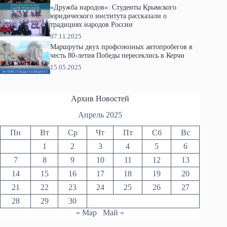
«Дружба народов»: Студенты Крымского
юридического института рассказали о
традициях народов России
07.11.2025
Маршруты двух профсоюзных автопробегов в
честь 80-летия Победы пересеклись в Керчи
15.05.2025
Архив Новостей
Апрель 2025
Пн
Вт
Ср
Чт
Пт
Сб
Вс
1
2
3
4
5
6
7
8
9
10
11
12
13
14
15
16
17
18
19
20
21
22
23
24
25
26
27
28
29
30
« Мар
Май »