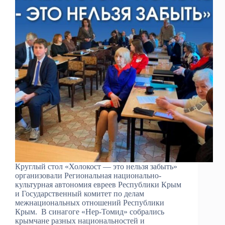
Круглый стол «Холокост — это нельзя забыть»
организовали Региональная национально-
культурная автономия евреев Республики Крым
и Государственный комитет по делам
межнациональных отношений Республики
Крым. В синагоге «Нер-Томид» собрались
крымчане разных национальностей и