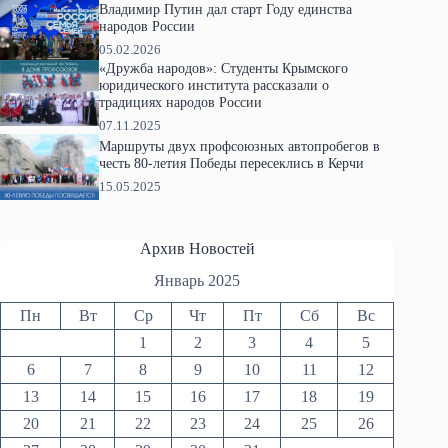
Владимир Путин дал старт Году единства
народов России
05.02.2026
«Дружба народов»: Студенты Крымского
юридического института рассказали о
традициях народов России
07.11.2025
Маршруты двух профсоюзных автопробегов в
честь 80-летия Победы пересеклись в Керчи
15.05.2025
Архив Новостей
Январь 2025
Пн
Вт
Ср
Чт
Пт
Сб
Вс
1
2
3
4
5
6
7
8
9
10
11
12
13
14
15
16
17
18
19
20
21
22
23
24
25
26