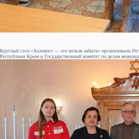
Круглый стол «Холокост — это нельзя забыть» организовали Ре
Республики Крым и Государственный комитет по делам межна