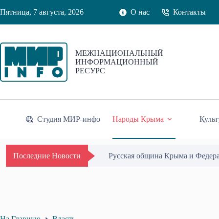
Перейти
Пятница, 7 августа, 2026
О нас
Контакты
к
сути
МЕЖНАЦИОНАЛЬНЫЙ
ИНФОРМАЦИОННЫЙ
РЕСУРС
Студия МИР-инфо
Народы Крыма
Культ
Одиссей Пипия удостоен Почётн
Последние Новости
На Главную
Власть