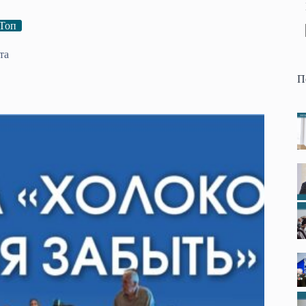
Топ
та
П