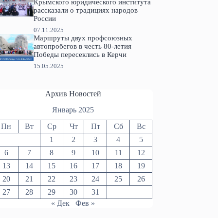
Крымского юридического института
рассказали о традициях народов
России
07.11.2025
Маршруты двух профсоюзных
автопробегов в честь 80-летия
Победы пересеклись в Керчи
15.05.2025
Архив Новостей
Январь 2025
Пн
Вт
Ср
Чт
Пт
Сб
Вс
1
2
3
4
5
6
7
8
9
10
11
12
13
14
15
16
17
18
19
20
21
22
23
24
25
26
27
28
29
30
31
« Дек
Фев »