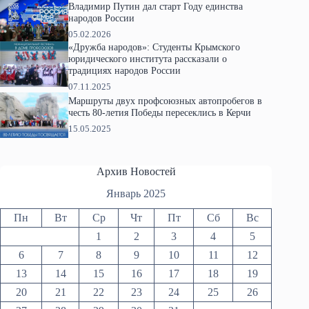
Владимир Путин дал старт Году единства
народов России
05.02.2026
«Дружба народов»: Студенты Крымского
юридического института рассказали о
традициях народов России
07.11.2025
Маршруты двух профсоюзных автопробегов в
честь 80-летия Победы пересеклись в Керчи
15.05.2025
Архив Новостей
Январь 2025
Пн
Вт
Ср
Чт
Пт
Сб
Вс
1
2
3
4
5
6
7
8
9
10
11
12
13
14
15
16
17
18
19
20
21
22
23
24
25
26