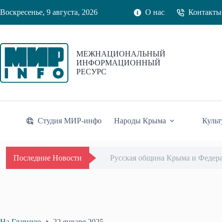
Перейти
Воскресенье, 9 августа, 2026
О нас
Контакты
к
сути
МЕЖНАЦИОНАЛЬНЫЙ
ИНФОРМАЦИОННЫЙ
РЕСУРС
Студия МИР-инфо
Народы Крыма
Культ
Русская община Крыма и Федер
Последние Новости
На Главную
22 января 2025