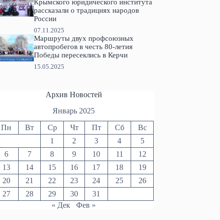
Крымского юридического института
рассказали о традициях народов
России
07.11.2025
Маршруты двух профсоюзных
автопробегов в честь 80-летия
Победы пересеклись в Керчи
15.05.2025
Архив Новостей
Январь 2025
Пн
Вт
Ср
Чт
Пт
Сб
Вс
1
2
3
4
5
6
7
8
9
10
11
12
13
14
15
16
17
18
19
20
21
22
23
24
25
26
27
28
29
30
31
« Дек
Фев »