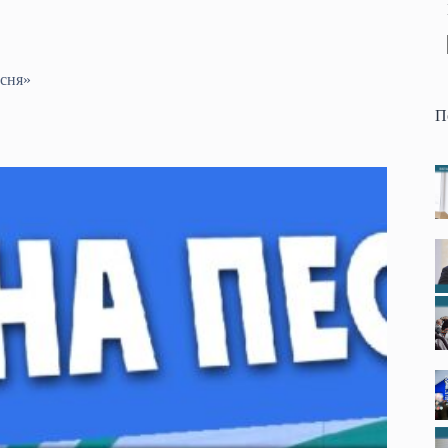
есня»
П