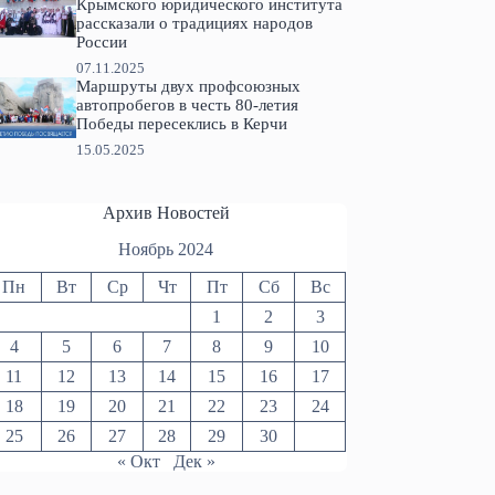
Крымского юридического института
рассказали о традициях народов
России
07.11.2025
Маршруты двух профсоюзных
автопробегов в честь 80-летия
Победы пересеклись в Керчи
15.05.2025
Архив Новостей
Ноябрь 2024
Пн
Вт
Ср
Чт
Пт
Сб
Вс
1
2
3
4
5
6
7
8
9
10
11
12
13
14
15
16
17
18
19
20
21
22
23
24
25
26
27
28
29
30
« Окт
Дек »