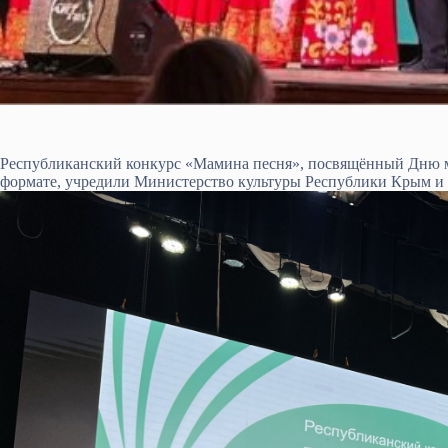
Республиканский конкурс «Мамина песня», посвящённый Дню м
формате, учредили Министерство культуры Республики Крым и