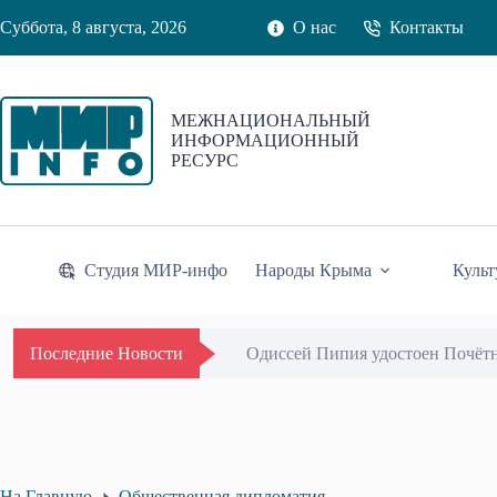
Перейти
Суббота, 8 августа, 2026
О нас
Контакты
к
сути
МЕЖНАЦИОНАЛЬНЫЙ
ИНФОРМАЦИОННЫЙ
РЕСУРС
Студия МИР-инфо
Народы Крыма
Культ
Одиссей Пипия удостоен Почётн
Последние Новости
На Главную
Общественная дипломатия