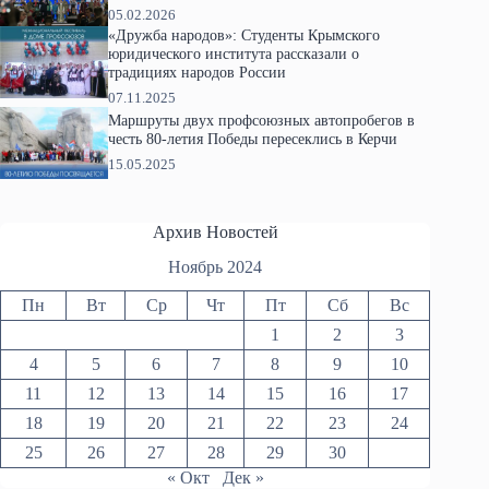
05.02.2026
«Дружба народов»: Студенты Крымского
юридического института рассказали о
традициях народов России
07.11.2025
Маршруты двух профсоюзных автопробегов в
честь 80-летия Победы пересеклись в Керчи
15.05.2025
Архив Новостей
Ноябрь 2024
Пн
Вт
Ср
Чт
Пт
Сб
Вс
1
2
3
4
5
6
7
8
9
10
11
12
13
14
15
16
17
18
19
20
21
22
23
24
25
26
27
28
29
30
« Окт
Дек »