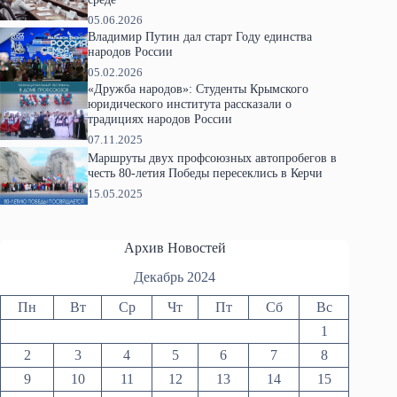
05.06.2026
Владимир Путин дал старт Году единства
народов России
05.02.2026
«Дружба народов»: Студенты Крымского
юридического института рассказали о
традициях народов России
07.11.2025
Маршруты двух профсоюзных автопробегов в
честь 80-летия Победы пересеклись в Керчи
15.05.2025
Архив Новостей
Декабрь 2024
Пн
Вт
Ср
Чт
Пт
Сб
Вс
1
2
3
4
5
6
7
8
9
10
11
12
13
14
15